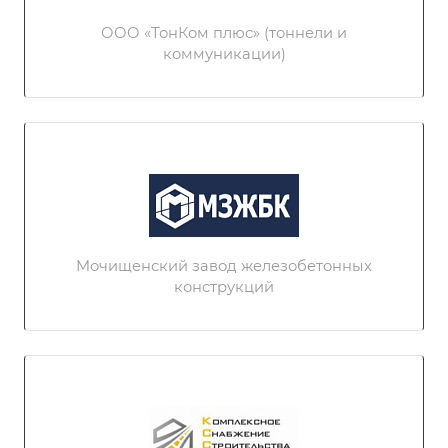
ООО «ТонКом плюс» (тоннели и
коммуникации)
Мочищенский завод железобетонных
конструкций